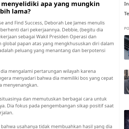
 menyelidiki apa yang mungkin
In
ebih lama?
T
se and Find Success, Deborah Lee James menulis
PO
berhenti dari pekerjaannya. Debbie, (begitu dia
ekerjaan sebagai Wakil Presiden Operasi dan
 global papan atas yang mengkhususkan diri dalam
 adalah peluang yang menantang dan berpotensi
 dia mengalami pertarungan wilayah karena
a segera menyadari bahwa dia memiliki bos yang cepat
isa menyenangkan.
ai situasinya dan memutuskan berbagai cara untuk
. Dia fokus pada pengembangan sikap positif saat
jalan.
n bahwa usahanya tidak membuahkan hasil yang dia