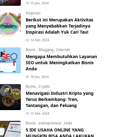
15 Jan, 2024
Inspirasi
Berikut ini Merupakan Aktivitas
yang Menyebabkan Terjadinya
Inspirasi Adalah Yuk Cari Tau!
14 Feb, 2024
Bisnis
,
Blogging
,
Internet
Mengapa Membutuhkan Layanan
SEO untuk Meningkatkan Bisnis
Anda
18 Jan, 2024
Bisnis
,
Crypto
Menavigasi Industri Kripto yang
Terus Berkembang: Tren,
Tantangan, dan Peluang
15 Feb, 2024
Bisnis
,
entrepreneur
,
Hobi
5 IDE USAHA ONLINE YANG
MUNGKIN BISA ANDA LAKUKAN