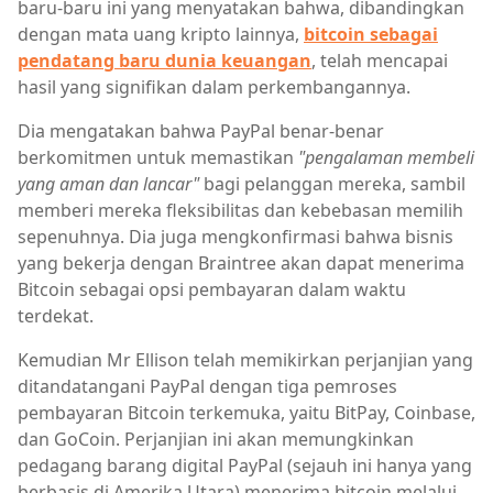
baru-baru ini yang menyatakan bahwa, dibandingkan
dengan mata uang kripto lainnya,
bitcoin sebagai
pendatang baru dunia keuangan
, telah mencapai
hasil yang signifikan dalam perkembangannya.
Dia mengatakan bahwa PayPal benar-benar
berkomitmen untuk memastikan
"pengalaman membeli
yang aman dan lancar"
bagi pelanggan mereka, sambil
memberi mereka fleksibilitas dan kebebasan memilih
sepenuhnya. Dia juga mengkonfirmasi bahwa bisnis
yang bekerja dengan Braintree akan dapat menerima
Bitcoin sebagai opsi pembayaran dalam waktu
terdekat.
Kemudian Mr Ellison telah memikirkan perjanjian yang
ditandatangani PayPal dengan tiga pemroses
pembayaran Bitcoin terkemuka, yaitu BitPay, Coinbase,
dan GoCoin. Perjanjian ini akan memungkinkan
pedagang barang digital PayPal (sejauh ini hanya yang
berbasis di Amerika Utara) menerima bitcoin melalui