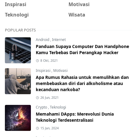
Inspirasi
Motivasi
Teknologi
Wisata
POPULAR POSTS
Android
,
Internet
Panduan Supaya Computer Dan Handphone
Kamu Terbebas Dari Perangkap Hacker
8 Okt, 2021
Inspirasi
,
Motivasi
Apa Rumus Rahasia untuk memulihkan dan
membebaskan diri dari alkoholisme atau
kecanduan narkoba?
26 Jun, 2021
Crypto
,
Teknologi
Memahami DApps: Merevolusi Dunia
Teknologi Terdesentralisasi
15 Jan, 2024