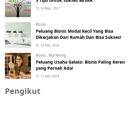
5 Tips untuk Sukses BESAR
16 Nov, 2021
Bisnis
Peluang Bisnis Modal Kecil Yang Bisa
Dikerjakan Dari Rumah Dan Bisa Sukses!
12 Feb, 2024
Bisnis
,
Marketing
Peluang Usaha Gelato: Bisnis Paling Keren
yang Pernah Ada!
11 Feb, 2024
Pengikut