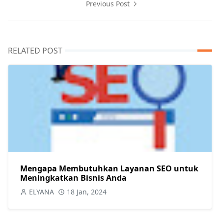
Previous Post
RELATED POST
Mengapa Membutuhkan Layanan SEO untuk
Meningkatkan Bisnis Anda
ELYANA
18 Jan, 2024