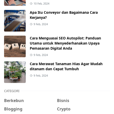
10 Feb, 2024
Apa Itu Conveyor dan Bagaimana Cara
Kerjanya?
9 Feb, 2024
Cara Menguasai SEO Autopilot: Panduan
Utama untuk Menyederhanakan Upaya
Pemasaran Digital Anda
9 Feb, 2024
Cara Merawat Tanaman Hias Agar Mudah
ditanam dan Cepat Tumbuh
9 Feb, 2024
CATEGORI
Berkebun
Bisnis
Blogging
Crypto