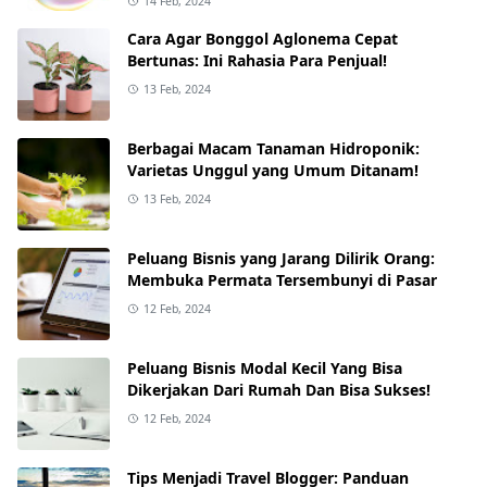
14 Feb, 2024
Cara Agar Bonggol Aglonema Cepat
Bertunas: Ini Rahasia Para Penjual!
13 Feb, 2024
Berbagai Macam Tanaman Hidroponik:
Varietas Unggul yang Umum Ditanam!
13 Feb, 2024
Peluang Bisnis yang Jarang Dilirik Orang:
Membuka Permata Tersembunyi di Pasar
12 Feb, 2024
Peluang Bisnis Modal Kecil Yang Bisa
Dikerjakan Dari Rumah Dan Bisa Sukses!
12 Feb, 2024
Tips Menjadi Travel Blogger: Panduan