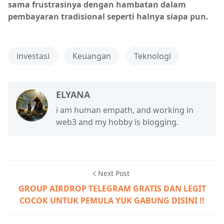
sama frustrasinya dengan hambatan dalam
pembayaran tradisional seperti halnya siapa pun.
investasi
Keuangan
Teknologi
ELYANA
i am human empath, and working in
web3 and my hobby is blogging.
Next Post
GROUP AIRDROP TELEGRAM GRATIS DAN LEGIT
COCOK UNTUK PEMULA YUK GABUNG DISINI !!