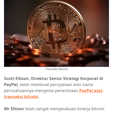
Transaksi Bitcoin
Scott Ellison, Direktur Senior Strategi Korporat di
PayPal,
telah membuat pernyataan atas nama
perusahaannya mengenai penerimaan
PayPal atas
transaksi bitcoin
.
Mr Ellison
telah sangat mengevaluasi kinerja bitcoin